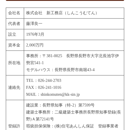
要
会社名
株式会社 新工務店（しんこうむてん）
2022
代表者
藤澤良一
年
6
設立
1976年3月
月
資本金
2,000万円
22
日
事務所：〒381-0025 長野県長野市大字北長池字伊
所在地
勢宮541-1
モデルハウス：長野県長野市南堀43-4
TEL：026-244-2703
連絡先
FAX：026-241-1016
MAIL：shinkomuten@kk-sin.jp
建設業：長野県知事（特-2）第7599号
建築士事務所：二級建築士事務所長野県知事登録(長
野)Ａ第72141号
登録許
瑕疵担保保険：(株)住宅あんしん保証 登録事業者