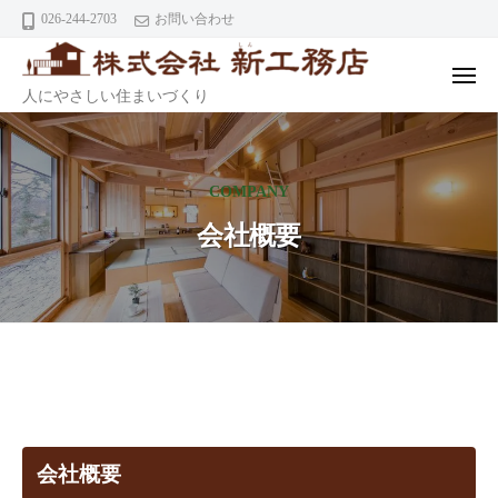
ニ
株
コ
026-244-2703
お問い合わせ
ュ
式
ー
ン
会
テ
メ
社
株
人にやさしい住まいづくり
ニ
ン
ュ
式
ツ
ー
新
会
へ
工
社
COMPANY
ス
務
キ
店
会社概要
新
ッ
工
プ
務
店
会
社
会社概要
概