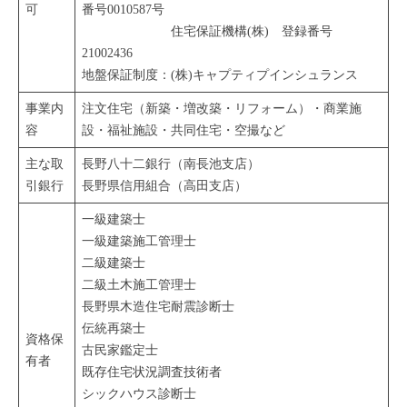
可
番号0010587号
住宅保証機構(株) 登録番号
21002436
地盤保証制度：(株)キャプティプインシュランス
事業内
注文住宅（新築・増改築・リフォーム）・商業施
容
設・福祉施設・共同住宅・空撮など
主な取
長野八十二銀行（南長池支店）
引銀行
長野県信用組合（高田支店）
一級建築士
一級建築施工管理士
二級建築士
二級土木施工管理士
長野県木造住宅耐震診断士
伝統再築士
資格保
古民家鑑定士
有者
既存住宅状況調査技術者
シックハウス診断士