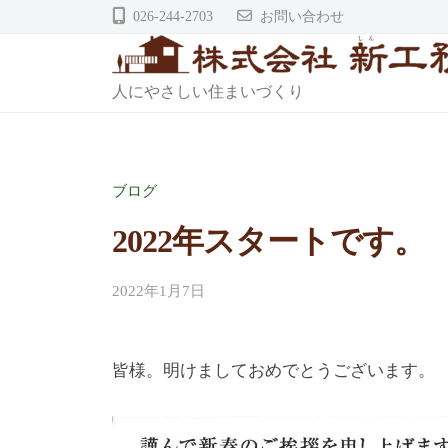
株
コ
026-244-2703
お問い合わせ
式
ン
会
テ
株
社
人にやさしい住まいづくり
ン
式
ツ
新
会
へ
工
社
ブログ
ス
務
キ
店
2022年スタートです。
新
ッ
プ
工
2022年1月7日
務
店
皆様。明けましておめでとうございます。