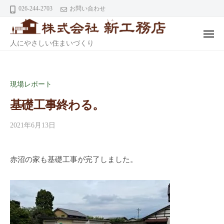
ニ
株
コ
026-244-2703
お問い合わせ
ュ
式
ー
ン
会
テ
メ
社
株
人にやさしい住まいづくり
ニ
ン
ュ
式
ツ
ー
新
会
へ
工
社
現場レポート
ス
務
キ
店
基礎工事終わる。
新
ッ
2021年6月13日
工
プ
務
店
赤沼の家も基礎工事が完了しました。