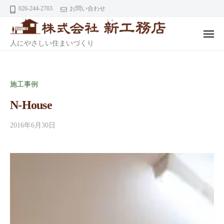
ニ
株
コ
026-244-2703
お問い合わせ
ュ
式
ー
ン
会
テ
メ
社
株
人にやさしい住まいづくり
ニ
ン
ュ
式
ツ
ー
新
会
へ
工
社
施工事例
ス
務
キ
店
N-House
新
ッ
2016年6月30日
工
プ
務
店