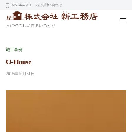
ニ
株
コ
026-244-2703
お問い合わせ
ュ
式
ー
ン
会
テ
メ
社
株
人にやさしい住まいづくり
ニ
ン
ュ
式
ツ
ー
新
会
へ
工
社
施工事例
ス
務
キ
店
O-House
新
ッ
2015年10月31日
工
プ
務
店